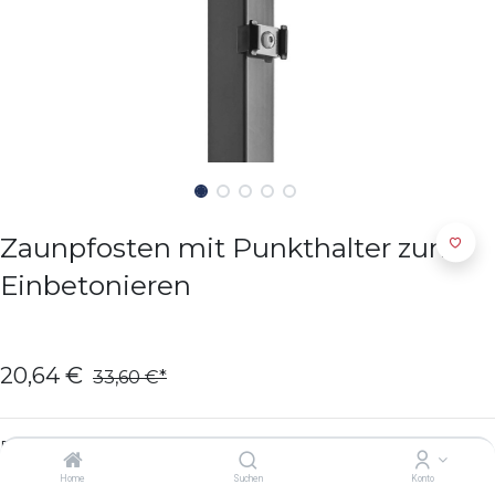
Zaunpfosten mit Punkthalter zum
Einbetonieren
20,64
€
33,60
€
Farbe
Home
Suchen
Konto