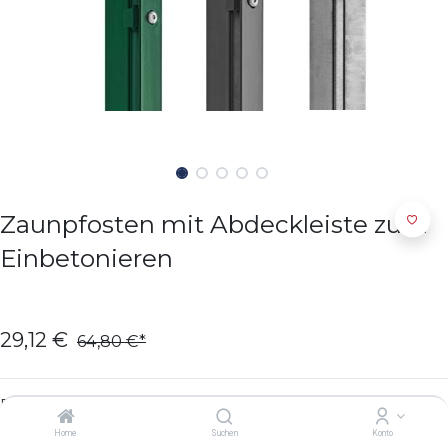
Zaunpfosten mit Abdeckleiste zum
Einbetonieren
29,12
€
64,80
€
Farbe
Home
Suchen
Konto