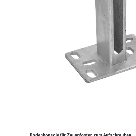
Bodenkonsole für Zaunpfosten zum Aufschrauben